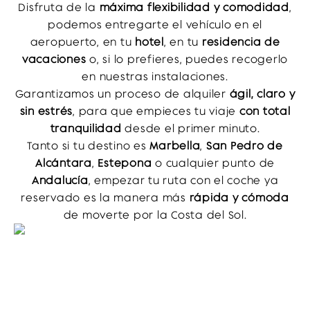
Disfruta de la
máxima flexibilidad y comodidad
,
náuticas.
podemos entregarte el vehículo en el
Relájate en las mejores playas de la zona como
aeropuerto, en tu
hotel
, en tu
residencia de
Fontanilla, Artola-Cabopino
con sus dunas
vacaciones
o, si lo prefieres, puedes recogerlo
protegidas, o la tranquila
San Pedro de Alcántara
,
en nuestras instalaciones.
perfecta para familias. Todas son accesibles en
Garantizamos un proceso de alquiler
ágil, claro y
menos de 15 minutos.
sin estrés
, para que empieces tu viaje
con total
Explora joyas cercanas como
Guadalmina,
tranquilidad
desde el primer minuto.
Benahavís
, o las rutas escénicas hacia
Istán
o la
Tanto si tu destino es
Marbella
,
San Pedro de
carretera de Ojén, con miradores naturales y vistas
Alcántara
,
Estepona
o cualquier punto de
espectaculares del Mediterráneo.
Andalucía
, empezar tu ruta con el coche ya
Tenemos un coche listo para salir a la carretera con
reservado es la manera más
rápida y cómoda
amplia flota propia
y siendo los únicos con
entrega
de moverte por la Costa del Sol.
inmediata en el mismo día
, disponemos de puntos
de recogida en las zonas más importantes de la
ciudad y alrededores.
Cubrimos toda Marbella, también el alquiler en
San
Pedro de Alcántara, Estepona
y el
Aeropuerto de
Málaga
estando disponibles en todas las zonas