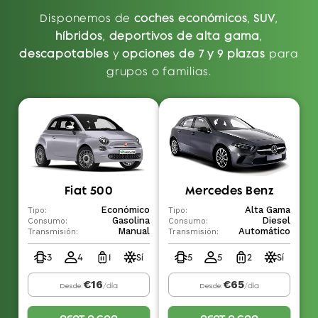
Disponemos de
coches económicos
,
SUV
,
híbridos
,
deportivos de alta gama
,
descapotables
y
opciones de 7 y 9 plazas
para
grupos o familias.
Fiat 500
Mercedes Benz
Económico
Alta Gama
Tipo:
Tipo:
Gasolina
Diesel
Consumo:
Consumo:
Manual
Automático
Transmisión:
Transmisión:
3
4
1
Sí
5
5
2
Sí
€16
€65
/día
/día
Desde:
Desde: