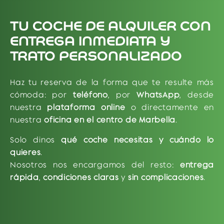
hablas
estamos
Incluimos sillitas
siempre con nosotros
disponibles para ti en
Confianza
TU COCHE DE ALQUILER CON
infantiles
total desde el primer
todo momento
ENTREGA INMEDIATA Y
homologadas y un
minuto
te
segundo conductor sin
TRATO PERSONALIZADO
asistimos en minutos,
coste adicional
ágil, cercana y sin
sin papeleos ni
terceros
esperas
Haz tu reserva de la forma que te resulte más
cómoda: por
teléfono
, por
WhatsApp
, desde
nuestra
plataforma online
o directamente en
nuestra
oficina en el centro de Marbella
.
Solo dinos
qué coche necesitas y cuándo lo
quieres
.
Nosotros nos encargamos del resto:
entrega
rápida
,
condiciones claras
y
sin complicaciones
.
1.
Haz tu reserva
Elige el
vehículo
, la
fecha
y el
2.
Confirma sin pagar por adelantado
Confirma
punto de entrega
(en
Marbella centro
, en tu
3.
Recoge y conduce
Recibe tu coche
limpio,
tu reserva con
tarjeta Visa
, o si lo prefieres,
4.
Disfruta de Marbella sin preocupaciones
hotel
, en zonas como
Puerto Banús
o
Nueva