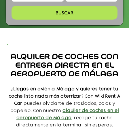
BUSCAR
ALQUILER DE COCHES CON
RECORRE MARBELLA Y LA COSTA
ENTREGA DIRECTA EN EL
DEL SOL SIN DEJAR FIANZA
AEROPUERTO DE MÁLAGA
Te recomendamos rutas por la costa del sol en sus
playas, miradores y pueblos blancos. Conduce
¿
Llegas en avión a Málaga y quieres tener tu
hasta el
casco antiguo de Marbella
y piérdete
coche listo nada más aterrizar
? Con
Wiki Rent A
entre sus calles empedradas y fachadas blancas.
Car
puedes olvidarte de traslados, colas y
Visita la
Plaza de los Naranjos
, tómate algo en sus
papeleo. Con nuestro
alquiler de coches en el
terrazas o cena frente al mar en el paseo marítimo.
aeropuerto de Málaga
, recoge tu coche
Después, puedes acercarte al
Puerto Banús
para
directamente en la terminal, sin esperas.
una tarde de compras, cenas o actividades