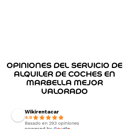
Marbellís como Artola, Belle Époque, Cancelada,
Cortijos Nuevos, Costabella, El Paraíso, Elviria,
Guadalmina, Las Brisas, Las Chapas, Lorea Playa, Los
Monteros, Puerto Banús, Ricmar, Santa María.
OPINIONES DEL SERVICIO DE
ALQUILER DE COCHES EN
MARBELLA MEJOR
VALORADO
Wikirentacar
4.9
Basado en 293 opiniones
powered by
G
o
o
g
l
e