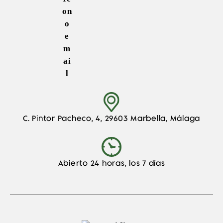
En ambas opciones tendrás siempre
vehículos nuevos, revisados y desinfectados
,
con atención directa, sin intermediarios y
con
precio final garantizado
.
C. Pintor Pacheco, 4, 29603 Marbella, Málaga
Abierto 24 horas, los 7 días