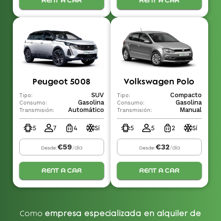
RENT A CAR
RENT A CAR
Peugeot 5008
Volkswagen Polo
SUV
Compacto
Tipo:
Tipo:
Gasolina
Gasolina
Consumo:
Consumo:
Automático
Manual
Transmisión:
Transmisión:
5
7
4
Sí
5
5
2
Sí
€59
€32
/día
/día
Desde:
Desde:
RENT A CAR
RENT A CAR
Como
empresa especializada en alquiler de