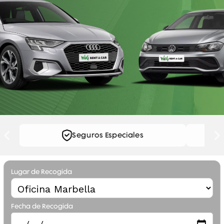
Gestión de
GRATIS
Accidentes
Conductor
GRATIS
Adicional
Seguros Especiales
…
Lugar de Recogida
Silla de Bebé
GRATIS
Fecha de Recogida