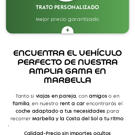
personalizada.
TRATO PERSONALIZADO
Mejor precio garantizado
+
Atención directa y cercana los
365 días del
año
. Nuestro equipo te acompaña en todo
momento: para
hacer reservas
,
resolver
ENCUENTRA EL VEHÍCULO
dudas
,
gestionar cancelaciones
o
asistirte
PERFECTO DE NUESTRA
en caso de avería
. Siempre disponibles
para que tu experiencia sea rápida, segura
AMPLIA GAMA EN
y sin complicaciones.
MARBELLA
Tanto si
viajas en pareja
, con
amigos
o en
familia
, en nuestro
rent a car
encontrarás el
coche adaptado a tus necesidades
para
recorrer
Marbella y la Costa del Sol a tu ritmo
.
Calidad-Precio sin importes ocultos
Nuestra flota incluye
vehículos nuevos
,