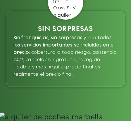
NUESTRO ALQUILER DE COCHES SIN
FRANQUICIA
Nuestros precios de alquiler se adaptan a ti, al tipo
SIN SORPRESAS
de coche que elijas, a la duración del alquiler y a la
temporada.
Desde 16€/día
(según temporada y
Sin franquicias
,
sin sorpresas
y con
todos
disponibilidad) puedes conducir cualquier
los servicios importantes ya incluidos en el
categoría de nuestra flota, con
seguro a todo
precio
: cobertura a todo riesgo, asistencia
riesgo incluido
, sin franquicia y sin letra pequeña.
24/7, cancelación gratuita, recogida
Si buscas una oportunidad especial o un descuento
flexible y más. Aquí el precio final es
activo, consulta nuestras
ofertas de alquiler de
realmente el precio final.
coches en Marbella
y consigue tu coche
sin
franquicia al mejor precio garantizado
.
CONOCE LAS COBERTURAS Y SEGURO
DE TU ALQUILER EN MARBELLA