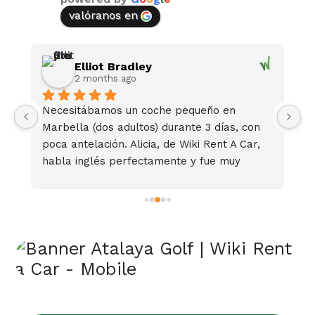
valóranos en
Elliot Bradley
2 months ago
Necesitábamos un coche pequeño en 
S
Marbella (dos adultos) durante 3 días, con 
s 
poca antelación. Alicia, de Wiki Rent A Car, 
habla inglés perfectamente y fue muy 
amable y atenta. Nos consiguió un Renault 
Twingo de 4 puertas económico en cuestión 
de minutos. Todo el proceso fue sencillo y a 
un precio razonable. Elegimos el seguro 
Premium, que también tenía un precio 
razonable. Sin duda, volveremos a reservar 
con Wiki en futuras visitas a Marbella.