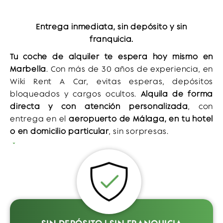
Salida a
GRATIS
Portugal o
Entrega inmediata, sin depósito y sin
Gibraltar
franquicia.
Tu coche de alquiler te espera hoy mismo en
Marbella
. Con más de 30 años de experiencia, en
Wiki Rent A Car, evitas esperas, depósitos
bloqueados y cargos ocultos.
Alquila de forma
Recogida y
GRATIS
directa y con atención personalizada
, con
Entrega sin
entrega en el
aeropuerto de Málaga, en tu hotel
Esperas
o en domicilio particular
, sin sorpresas.
Reserva online en 3 minutos.
Cancelación gratuita hasta 48h antes.
Atención personalizada en inglés.
Entrega y
GRATIS
Recogida en
Conduce desde hoy con total libertad por Marbella
Hotel o Villa
y la Costa del Sol.